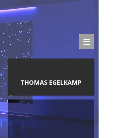
THOMAS EGELKAMP
Zitat von Samuel Beckett